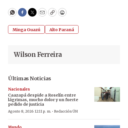
WhatsApp
Facebook
Twitter
Email
Copy
Print
Minga Guazú
Alto Paraná
Wilson Ferreira
Últimas Noticias
Nacionales
Caazapá despide a Roselín entre
lágrimas, mucho dolor y un fuerte
pedido de justicia
·
Agosto 8, 2026 12:11 p. m.
Redacción ÚH
Mundo