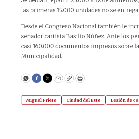
Se debían repartir 25.000 kits de alimentos
las primeras 15.000 unidades no se entrega
Desde el Congreso Nacional también le incr
senador cartista Basilio Núñez. Ante los pe
casi 160.000 documentos impresos sobre la 
Municipalidad.
WhatsApp
Facebook
Twitter
Email
Copy
Print
Miguel Prieto
Ciudad del Este
Lesión de c