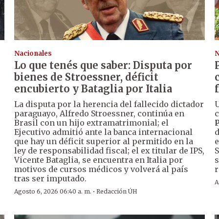
Nacionales
N
Lo que tenés que saber: Disputa por
s
bienes de Stroessner, déficit
encubierto y Bataglia por Italia
La disputa por la herencia del fallecido dictador
U
paraguayo, Alfredo Stroessner, continúa en
c
Brasil con un hijo extramatrimonial; el
P
Ejecutivo admitió ante la banca internacional
d
que hay un déficit superior al permitido en la
e
ley de responsabilidad fiscal; el ex titular de IPS,
S
Vicente Bataglia, se encuentra en Italia por
s
motivos de cursos médicos y volverá al país
r
tras ser imputado.
A
·
Agosto 6, 2026 06:40 a. m.
Redacción ÚH