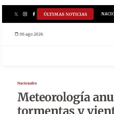
NACI
ÚLTIMAS NOTICIAS
twitter
instagram
facebook
tiktok
youtube
spotify
06 ago 2026
Nacionales
Meteorología anun
tormentas y vient