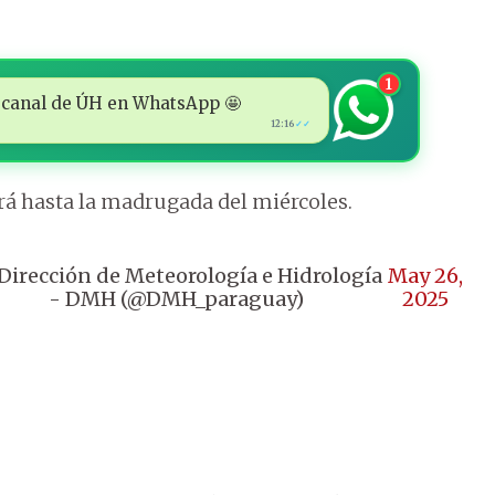
1
 al canal de ÚH en WhatsApp 🤩
12:16
✓✓
erá hasta la madrugada del miércoles.
Dirección de Meteorología e Hidrología
May 26,
- DMH (@DMH_paraguay)
2025