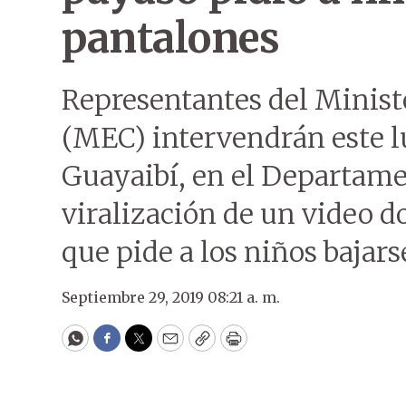
pantalones
Representantes del Minist
(MEC) intervendrán este l
Guayaibí, en el Departamen
viralización de un video d
que pide a los niños bajars
Septiembre 29, 2019 08:21 a. m.
WhatsApp
Facebook
Twitter
Email
Copy
Print