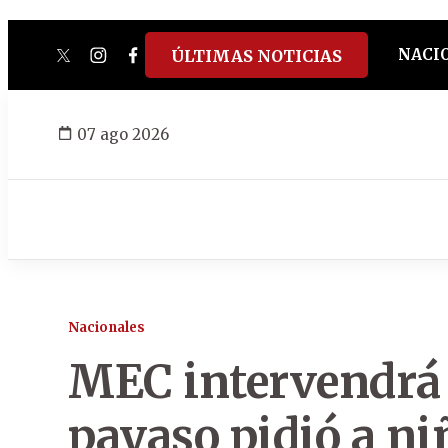
NACI
ÚLTIMAS NOTICIAS
twitter
instagram
facebook
tiktok
youtube
spotify
07 ago 2026
Nacionales
MEC intervendrá 
payaso pidió a ni