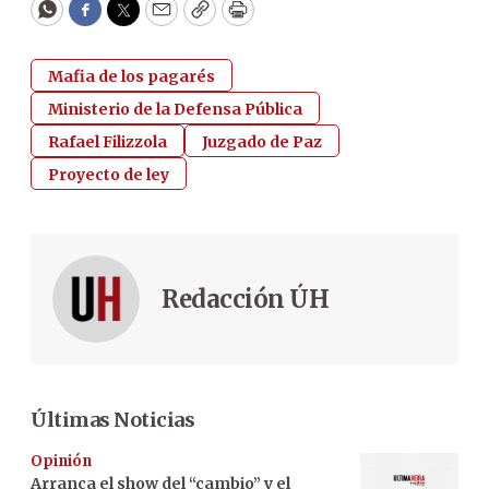
WhatsApp
Facebook
Twitter
Email
Copy
Print
Mafia de los pagarés
Ministerio de la Defensa Pública
Rafael Filizzola
Juzgado de Paz
Proyecto de ley
Redacción ÚH
Últimas Noticias
Opinión
Arranca el show del “cambio” y el