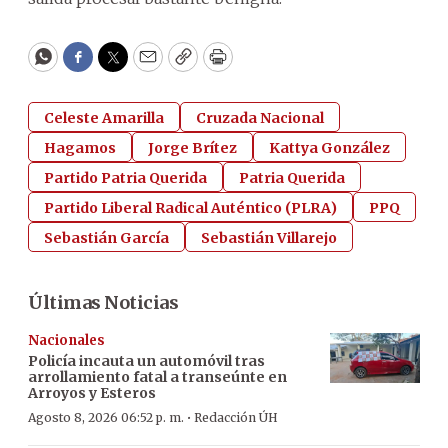
WhatsApp
Facebook
Twitter
Email
Copy
Print
Celeste Amarilla
Cruzada Nacional
Hagamos
Jorge Brítez
Kattya González
Partido Patria Querida
Patria Querida
Partido Liberal Radical Auténtico (PLRA)
PPQ
Sebastián García
Sebastián Villarejo
Últimas Noticias
Nacionales
Policía incauta un automóvil tras
arrollamiento fatal a transeúnte en
Arroyos y Esteros
·
Agosto 8, 2026 06:52 p. m.
Redacción ÚH