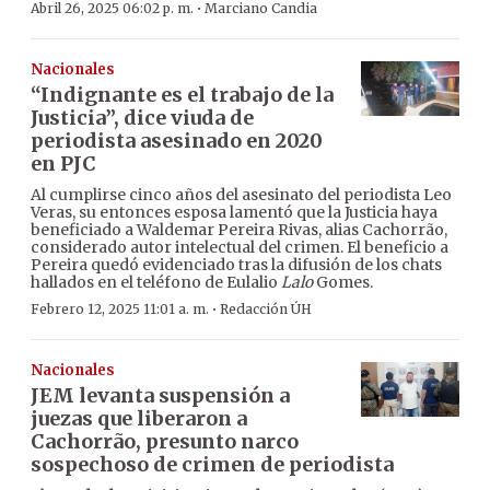
·
Abril 26, 2025 06:02 p. m.
Marciano Candia
Nacionales
“Indignante es el trabajo de la
Justicia”, dice viuda de
periodista asesinado en 2020
en PJC
Al cumplirse cinco años del asesinato del periodista Leo
Veras, su entonces esposa lamentó que la Justicia haya
beneficiado a Waldemar Pereira Rivas, alias Cachorrão,
considerado autor intelectual del crimen. El beneficio a
Pereira quedó evidenciado tras la difusión de los chats
hallados en el teléfono de Eulalio
Lalo
Gomes.
·
Febrero 12, 2025 11:01 a. m.
Redacción ÚH
Nacionales
JEM levanta suspensión a
juezas que liberaron a
Cachorrão, presunto narco
sospechoso de crimen de periodista