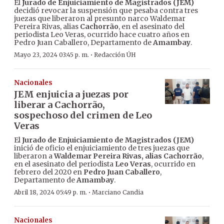
El
Jurado de Enjuiciamiento de Magistrados (JEM)
decidió revocar la suspensión que pesaba contra tres
juezas que liberaron al presunto narco Waldemar
Pereira Rivas, alias
Cachorrão
, en el asesinato del
periodista Leo Veras, ocurrido hace cuatro años en
Pedro Juan Caballero, Departamento de
Amambay
.
·
Mayo 23, 2024 03:45 p. m.
Redacción ÚH
Nacionales
JEM enjuicia a juezas por
liberar a Cachorrão,
sospechoso del crimen de Leo
Veras
El
Jurado de Enjuiciamiento de Magistrados (JEM)
inició de oficio el enjuiciamiento de tres juezas que
liberaron a
Waldemar Pereira Rivas, alias Cachorrão
,
en el asesinato del periodista
Leo Veras
, ocurrido en
febrero del 2020 en
Pedro Juan Caballero
,
Departamento de
Amambay
.
·
Abril 18, 2024 05:49 p. m.
Marciano Candia
Nacionales