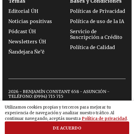
Temas
Bases y Condiciones
Editorial ÚH
Políticas de Privacidad
Noticias positivas
Política de uso de la IA
Pódcast ÚH
Servicio de
Suscripción a Crédito
Newsletters ÚH
Política de Calidad
Ñandejara Ñe’ẽ
2026 - BENJAMÍN CONSTANT 658 - ASUNCIÓN -
TELÉFONO:
(0994) 715 715
Utilizamos cookies propias y terceros para mejorar tu
experiencia de navegación y analizar nuestro tráfico. Al
twitter
instagram
facebook
tiktok
youtube
spotify
continuar navegando, aceptás nuestra
Política de privacidad
.
DE ACUERDO