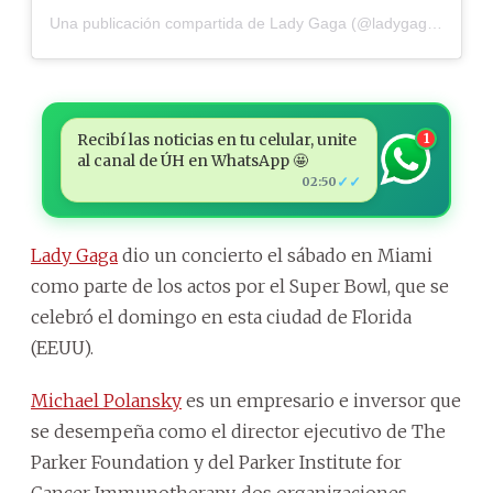
Una publicación compartida de
Lady Gaga
(@ladygaga) el
3 Fe
Recibí las noticias en tu celular, unite
1
al canal de ÚH en WhatsApp 🤩
✓✓
02:50
Lady Gaga
dio un concierto el sábado en Miami
como parte de los actos por el Super Bowl, que se
celebró el domingo en esta ciudad de Florida
(EEUU).
Michael Polansky
es un empresario e inversor que
se desempeña como el director ejecutivo de The
Parker Foundation y del Parker Institute for
Cancer Immunotherapy, dos organizaciones