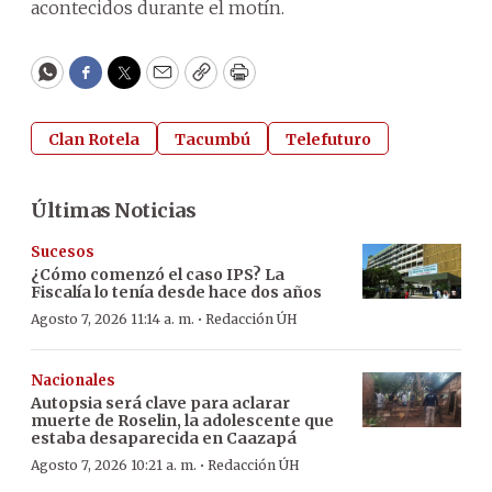
acontecidos durante el motín.
WhatsApp
Facebook
Twitter
Email
Copy
Print
Clan Rotela
Tacumbú
Telefuturo
Últimas Noticias
Sucesos
¿Cómo comenzó el caso IPS? La
Fiscalía lo tenía desde hace dos años
·
Agosto 7, 2026 11:14 a. m.
Redacción ÚH
Nacionales
Autopsia será clave para aclarar
muerte de Roselin, la adolescente que
estaba desaparecida en Caazapá
·
Agosto 7, 2026 10:21 a. m.
Redacción ÚH