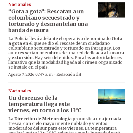
Nacionales
“Gota a gota”: Rescatan a un
colombiano secuestrado y
torturado y desmantelan una
banda de usura
La Policía llevó adelante el operativo denominado
Gota
a gota
en el que se dio el rescate de un ciudadano
colombiano secuestrado y torturado en Paraguay. Los
autores serían miembros de una red dedicada a la
usura
y
extorsión
. Hay seis detenidos. Para las autoridades es
llamativo que la modalidad ligada al crimen organizado
se instale en el país.
·
Agosto 7, 2026 07:47 a. m.
Redacción ÚH
Nacionales
Un descenso de la
temperatura llega este
viernes, en torno a los 13°C
La
Dirección de Meteorología
pronostica una jornada
fresca, con cielo mayormente nublado y vientos
moderados del sur para este viernes. La temperatura