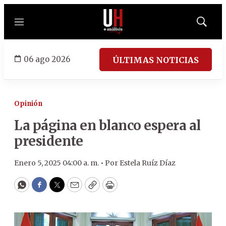
Menú
Mostrar
búsqued
06 ago 2026
ÚLTIMAS NOTICIAS
Opinión
La página en blanco espera al
presidente
Enero 5, 2025 04:00 a. m. •
Por
Estela Ruíz Díaz
WhatsApp
Facebook
Twitter
Email
Copy
Print