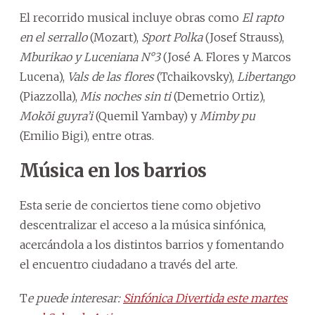
El recorrido musical incluye obras como
El rapto
en el serrallo
(Mozart),
Sport Polka
(Josef Strauss),
Mburikao y Luceniana N°3
(José A. Flores y Marcos
Lucena),
Vals de las flores
(Tchaikovsky),
Libertango
(Piazzolla),
Mis noches sin ti
(Demetrio Ortiz),
Mokõi guyra’i
(Quemil Yambay) y
Mimby pu
(Emilio Bigi), entre otras.
Música en los barrios
Esta serie de conciertos tiene como objetivo
descentralizar el acceso a la música sinfónica,
acercándola a los distintos barrios y fomentando
el encuentro ciudadano a través del arte.
T
e puede interesar:
Sinfónica Divertida este martes