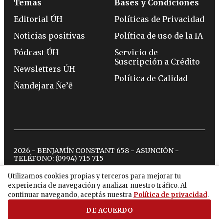
Temas
Bases y Condiciones
Editorial ÚH
Políticas de Privacidad
Noticias positivas
Política de uso de la IA
Pódcast ÚH
Servicio de
Suscripción a Crédito
Newsletters ÚH
Política de Calidad
Ñandejara Ñe’ẽ
2026 - BENJAMÍN CONSTANT 658 - ASUNCIÓN -
TELÉFONO:
(0994) 715 715
Utilizamos cookies propias y terceros para mejorar tu
experiencia de navegación y analizar nuestro tráfico. Al
twitter
instagram
facebook
tiktok
youtube
spotify
continuar navegando, aceptás nuestra
Política de privacidad
.
DE ACUERDO