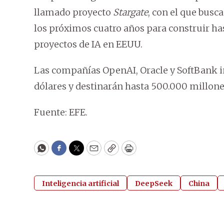
llamado proyecto
Stargate
, con el que busc
los próximos cuatro años para construir ha
proyectos de IA en EEUU.
Las compañías OpenAI,
Oracle y SoftBank 
dólares y destinarán hasta 500.000 millon
Fuente: EFE.
WhatsApp
Facebook
Twitter
Email
Copy
Print
Inteligencia artificial
DeepSeek
China