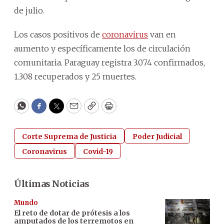
de julio.
Los casos positivos de
coronavirus
van en
aumento y específicamente los de circulación
comunitaria. Paraguay registra 3.074 confirmados,
1.308 recuperados y 25 muertes.
WhatsApp
Facebook
Twitter
Email
Copy
Print
Corte Suprema de Justicia
Poder Judicial
Coronavirus
Covid-19
Últimas Noticias
Mundo
El reto de dotar de prótesis a los
amputados de los terremotos en