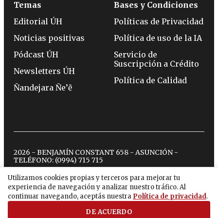
Temas
Bases y Condiciones
Editorial ÚH
Políticas de Privacidad
Noticias positivas
Política de uso de la IA
Pódcast ÚH
Servicio de
Suscripción a Crédito
Newsletters ÚH
Política de Calidad
Ñandejara Ñe’ẽ
2026 - BENJAMÍN CONSTANT 658 - ASUNCIÓN -
TELÉFONO:
(0994) 715 715
Utilizamos cookies propias y terceros para mejorar tu
experiencia de navegación y analizar nuestro tráfico. Al
twitter
instagram
facebook
tiktok
youtube
spotify
continuar navegando, aceptás nuestra
Política de privacidad
.
DE ACUERDO