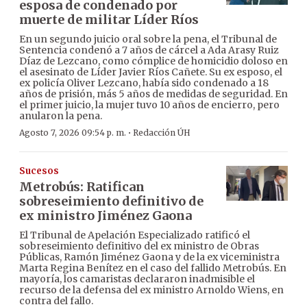
esposa de condenado por
muerte de militar Líder Ríos
En un segundo juicio oral sobre la pena, el Tribunal de
Sentencia condenó a 7 años de cárcel a Ada Arasy Ruiz
Díaz de Lezcano, como cómplice de homicidio doloso en
el asesinato de Líder Javier Ríos Cañete. Su ex esposo, el
ex policía Oliver Lezcano, había sido condenado a 18
años de prisión, más 5 años de medidas de seguridad. En
el primer juicio, la mujer tuvo 10 años de encierro, pero
anularon la pena.
·
Agosto 7, 2026 09:54 p. m.
Redacción ÚH
Sucesos
Metrobús: Ratifican
sobreseimiento definitivo de
ex ministro Jiménez Gaona
El Tribunal de Apelación Especializado ratificó el
sobreseimiento definitivo del ex ministro de Obras
Públicas, Ramón Jiménez Gaona y de la ex viceministra
Marta Regina Benítez en el caso del fallido Metrobús. En
mayoría, los camaristas declararon inadmisible el
recurso de la defensa del ex ministro Arnoldo Wiens, en
contra del fallo.