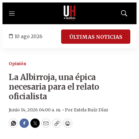
Menú
Mostrar
búsqued
10 ago 2026
ÚLTIMAS NOTICIAS
Opinión
La Albirroja, una épica
necesaria para el relato
oficialista
Junio 14, 2026 04:00 a. m. •
Por
Estela Ruíz Díaz
WhatsApp
Facebook
Twitter
Email
Copy
Print