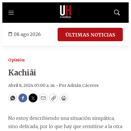
Menú
Mostrar
búsqued
08 ago 2026
ÚLTIMAS NOTICIAS
Opinión
Kachiãi
Abril 8, 2024 05:00 a. m. •
Por
Adrián Cáceres
WhatsApp
Facebook
Twitter
Email
Copy
Print
No estoy describiendo una situación simpática,
sino delicada, por lo que hay que remitirse a la otra