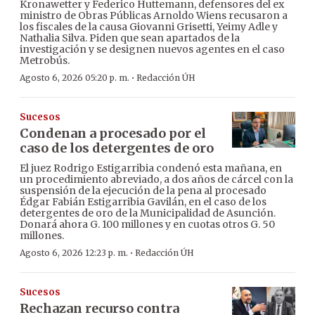
Kronawetter y Federico Huttemann, defensores del ex
ministro de Obras Públicas Arnoldo Wiens recusaron a
los fiscales de la causa Giovanni Grisetti, Yeimy Adle y
Nathalia Silva. Piden que sean apartados de la
investigación y se designen nuevos agentes en el caso
Metrobús.
·
Agosto 6, 2026 05:20 p. m.
Redacción ÚH
Sucesos
Condenan a procesado por el
caso de los detergentes de oro
El juez Rodrigo Estigarribia condenó esta mañana, en
un procedimiento abreviado, a dos años de cárcel con la
suspensión de la ejecución de la pena al procesado
Édgar Fabián Estigarribia Gavilán, en el caso de los
detergentes de oro de la Municipalidad de Asunción.
Donará ahora G. 100 millones y en cuotas otros G. 50
millones.
·
Agosto 6, 2026 12:23 p. m.
Redacción ÚH
Sucesos
Rechazan recurso contra