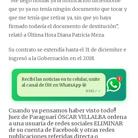
“Me llegó nomás ya la notificación diciéndome
que yo ya no tenía ningún documento que tocar y
que me tenía que retirar ya, sin que yo haya
firmado todavía el documento de destitución”,
relató a Última Hora Diana Patricia Meza.
Su contrato se extendía hasta el 31 de diciembre e
ingresó a la Gobernación en el 2018.
Recibí las noticias en tu celular, unite
1
al canal de ÚH en WhatsApp 🤩
✓✓
03:12
Cuando ya pensamos haber visto todo!!
Juez de Paraguarí ÓSCAR VILLALBA ordena
a una usuaria de redes sociales ELIMINAR
de su cuenta de Facebook y otras redes
publicaciones referidas directa o