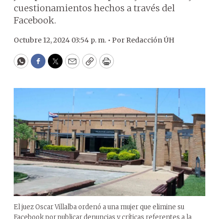
cuestionamientos hechos a través del
Facebook.
Octubre 12, 2024 03:54 p. m. •
Por
Redacción ÚH
WhatsApp
Facebook
Twitter
Email
Copy
Print
El juez Oscar Villalba ordenó a una mujer que elimine su
Facebook por publicar denuncias y críticas referentes a la