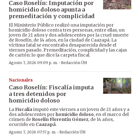
Caso Roselín: Imputación por
homicidio doloso apunta a
premeditación y complicidad
El Ministerio Público realizó una imputación por
homicidio doloso contra tres personas, entre ellas, un
joven de 21 años y dos adolescentes por la cruel muerte
de Roselín, de 14 años, en la ciudad de Caazapá. La
víctima fatal se encontraba desaparecida desde el
viernes pasado. Premeditación, complicidad y las cajas
de cartón: lo que dice la carpeta fiscal.
·
Agosto 7, 2026 09:09 p. m.
Redacción ÚH
Nacionales
Caso Roselín: Fiscalía imputa
a tres detenidos por
homicidio doloso
La
Fiscalía
imputó este viernes a un joven de 21 años y a
dos adolescentes por
homicidio doloso
, en el marco del
crimen de
Roselín Florentín Gómez
, de 14 años,
ocurrido en
Caazapá
.
·
Agosto 7, 2026 07:57 p. m.
Redacción ÚH