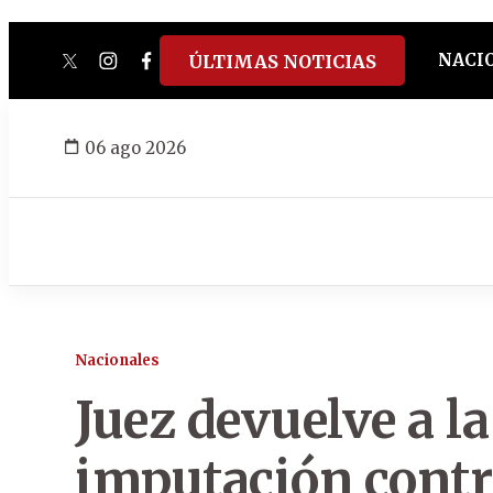
NACI
ÚLTIMAS NOTICIAS
twitter
instagram
facebook
tiktok
youtube
spotify
06 ago 2026
Nacionales
Juez devuelve a la
imputación contr