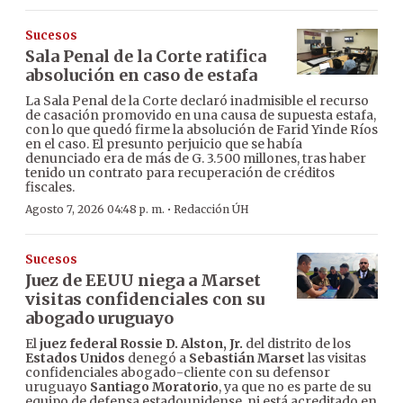
Sucesos
Sala Penal de la Corte ratifica
absolución en caso de estafa
La Sala Penal de la Corte declaró inadmisible el recurso
de casación promovido en una causa de supuesta estafa,
con lo que quedó firme la absolución de Farid Yinde Ríos
en el caso. El presunto perjuicio que se había
denunciado era de más de G. 3.500 millones, tras haber
tenido un contrato para recuperación de créditos
fiscales.
·
Agosto 7, 2026 04:48 p. m.
Redacción ÚH
Sucesos
Juez de EEUU niega a Marset
visitas confidenciales con su
abogado uruguayo
El
juez federal Rossie D. Alston, Jr.
del distrito de los
Estados Unidos
denegó a
Sebastián Marset
las visitas
confidenciales abogado-cliente con su defensor
uruguayo
Santiago Moratorio
, ya que no es parte de su
equipo de defensa estadounidense, ni está acreditado en