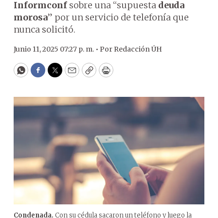
Informconf
sobre una “supuesta
deuda
morosa
” por un servicio de telefonía que
nunca solicitó.
Junio 11, 2025 07:27 p. m. •
Por
Redacción ÚH
WhatsApp
Facebook
Twitter
Email
Copy
Print
Condenada.
Con su cédula sacaron un teléfono y luego la