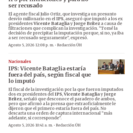
ser recusado
El agente fiscal Julio Ortiz, que investiga un presunto
desvío millonario en el
IPS
, aseguró que imputó a los ex
presidentes
Vicente Bataglia
y
Jorge Brítez
a causa de
filtraciones que complican la investigación. “Tomé la
decisión de precipitar la imputación porque, si no, ya iba
a ser recusado seguramente”, expresó.
·
Agosto 5, 2026 12:08 p. m.
Redacción ÚH
Nacionales
IPS: Vicente Bataglia estaría
fuera del país, según fiscal que
lo imputó
El fiscal de la investigación por la que fueron imputados
dos ex presidentes del
IPS
,
Vicente Bataglia
y
Jorge
Brítez
, señaló que desconoce el paradero de ambos,
pero que afirmó a la prensa que extraoficialmente le
dijeron que el primero estaría fuera del país. No
descarta una orden de captura internacional “más
adelante, si corresponde”.
·
Agosto 5, 2026 10:41 a. m.
Redacción ÚH