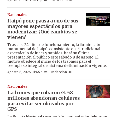
·
Agosto 6, 2026 04:37 p. m.
Redacción ÚH
Nacionales
Itaipú pone pausa a uno de sus
mayores espectáculos para
modernizar: ¿Qué cambios se
vienen?
Tras casi 24 años de funcionamiento, la iluminación
monumental de Itaipú, consistente en el tradicional
espectáculo de luces y sonidos, hará su última
presentación al público este sábado 8 de agosto. El
motivo obedece al inicio de los trabajos para el
reemplazo integral del sistema de iluminación vigente.
·
Agosto 6, 2026 01:46 p. m.
Redacción ÚH
Nacionales
Ladrones que robaron G. 58
millones abandonan celulares
para evitar ser ubicados por
GPS
La Policía Nacional recuperó únicamente dos teléfonos