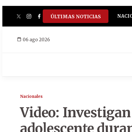
NACI
ÚLTIMAS NOTICIAS
twitter
instagram
facebook
tiktok
youtube
spotify
06 ago 2026
Nacionales
Video: Investigan
adolescente duran