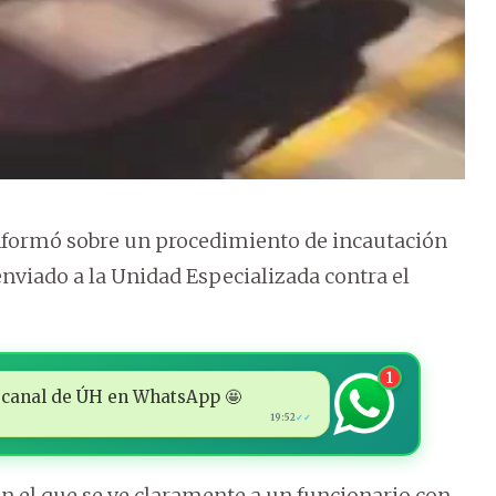
 informó sobre un procedimiento de incautación
viado a la Unidad Especializada contra el
1
 al canal de ÚH en WhatsApp 🤩
19:52
✓✓
 en el que se ve claramente a un funcionario con