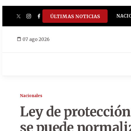
NACI
ÚLTIMAS NOTICIAS
twitter
instagram
facebook
tiktok
youtube
spotify
07 ago 2026
Nacionales
Ley de protección
se puede normaliz