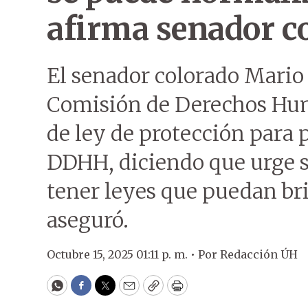
afirma senador c
El senador colorado Mario 
Comisión de Derechos Huma
de ley de protección para 
DDHH, diciendo que urge 
tener leyes que puedan bri
aseguró.
Octubre 15, 2025 01:11 p. m. •
Por
Redacción ÚH
WhatsApp
Facebook
Twitter
Email
Copy
Print