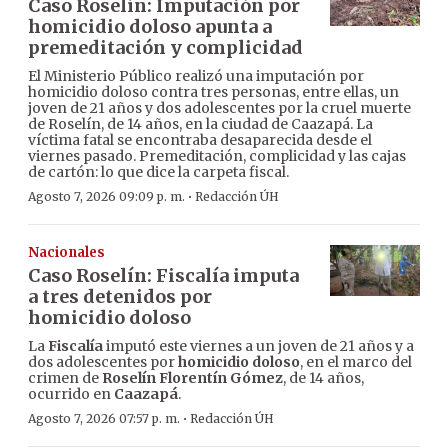
Caso Roselín: Imputación por
homicidio doloso apunta a
premeditación y complicidad
El Ministerio Público realizó una imputación por
homicidio doloso contra tres personas, entre ellas, un
joven de 21 años y dos adolescentes por la cruel muerte
de Roselín, de 14 años, en la ciudad de Caazapá. La
víctima fatal se encontraba desaparecida desde el
viernes pasado. Premeditación, complicidad y las cajas
de cartón: lo que dice la carpeta fiscal.
·
Agosto 7, 2026 09:09 p. m.
Redacción ÚH
Nacionales
Caso Roselín: Fiscalía imputa
a tres detenidos por
homicidio doloso
La
Fiscalía
imputó este viernes a un joven de 21 años y a
dos adolescentes por
homicidio doloso
, en el marco del
crimen de
Roselín Florentín Gómez
, de 14 años,
ocurrido en
Caazapá
.
·
Agosto 7, 2026 07:57 p. m.
Redacción ÚH