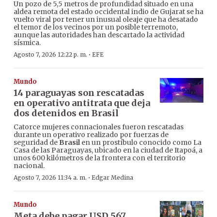
Un pozo de 5,5 metros de profundidad situado en una
aldea remota del estado occidental indio de Gujarat se ha
vuelto viral por tener un inusual oleaje que ha desatado
el temor de los vecinos por un posible terremoto,
aunque las autoridades han descartado la actividad
sísmica.
·
Agosto 7, 2026 12:22 p. m.
EFE
Mundo
14 paraguayas son rescatadas
en operativo antitrata que deja
dos detenidos en Brasil
Catorce mujeres connacionales fueron rescatadas
durante un operativo realizado por fuerzas de
seguridad de
Brasil
en un prostíbulo conocido como La
Casa de las Paraguayas, ubicado en la ciudad de Itapoá, a
unos 600 kilómetros de la frontera con el territorio
nacional.
·
Agosto 7, 2026 11:34 a. m.
Edgar Medina
Mundo
Meta debe pagar USD 567