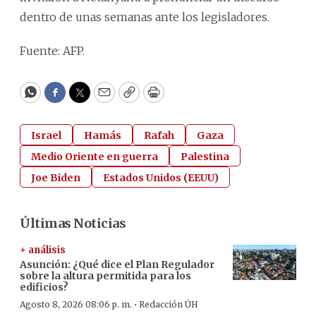
dentro de unas semanas ante los legisladores.
Fuente: AFP.
WhatsApp
Facebook
Twitter
Email
Copy
Print
Israel
Hamás
Rafah
Gaza
Medio Oriente en guerra
Palestina
Joe Biden
Estados Unidos (EEUU)
Últimas Noticias
+ análisis
Asunción: ¿Qué dice el Plan Regulador
sobre la altura permitida para los
edificios?
·
Agosto 8, 2026 08:06 p. m.
Redacción ÚH