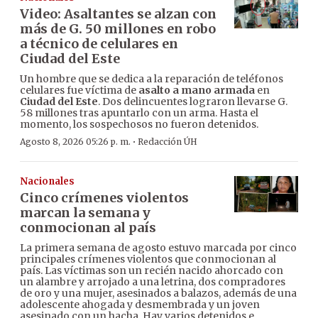
Video: Asaltantes se alzan con
más de G. 50 millones en robo
a técnico de celulares en
Ciudad del Este
Un hombre que se dedica a la reparación de teléfonos
celulares fue víctima de
asalto a mano armada
en
Ciudad del Este
. Dos delincuentes lograron llevarse G.
58 millones tras apuntarlo con un arma. Hasta el
momento, los sospechosos no fueron detenidos.
·
Agosto 8, 2026 05:26 p. m.
Redacción ÚH
Nacionales
Cinco crímenes violentos
marcan la semana y
conmocionan al país
La primera semana de agosto estuvo marcada por cinco
principales crímenes violentos que conmocionan al
país. Las víctimas son un recién nacido ahorcado con
un alambre y arrojado a una letrina, dos compradores
de oro y una mujer, asesinados a balazos, además de una
adolescente ahogada y desmembrada y un joven
asesinado con un hacha. Hay varios detenidos e