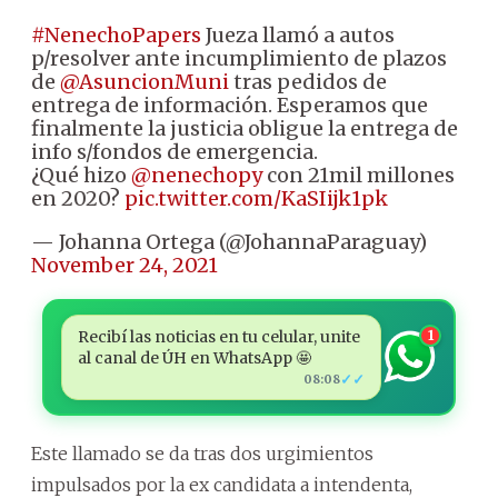
#NenechoPapers
Jueza llamó a autos
p/resolver ante incumplimiento de plazos
de
@AsuncionMuni
tras pedidos de
entrega de información. Esperamos que
finalmente la justicia obligue la entrega de
info s/fondos de emergencia.
¿Qué hizo
@nenechopy
con 21mil millones
en 2020?
pic.twitter.com/KaSIijk1pk
— Johanna Ortega (@JohannaParaguay)
November 24, 2021
Recibí las noticias en tu celular, unite
1
al canal de ÚH en WhatsApp 🤩
✓✓
08:08
Este llamado se da tras dos urgimientos
impulsados por la ex candidata a intendenta,