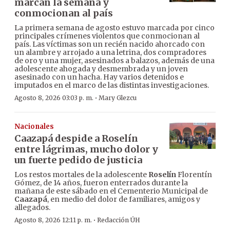
marcan la semana y
conmocionan al país
La primera semana de agosto estuvo marcada por cinco
principales crímenes violentos que conmocionan al
país. Las víctimas son un recién nacido ahorcado con
un alambre y arrojado a una letrina, dos compradores
de oro y una mujer, asesinados a balazos, además de una
adolescente ahogada y desmembrada y un joven
asesinado con un hacha. Hay varios detenidos e
imputados en el marco de las distintas investigaciones.
·
Agosto 8, 2026 03:03 p. m.
Mary Glezcu
Nacionales
Caazapá despide a Roselín
entre lágrimas, mucho dolor y
un fuerte pedido de justicia
Los restos mortales de la adolescente
Roselín
Florentín
Gómez, de 14 años, fueron enterrados durante la
mañana de este sábado en el Cementerio Municipal de
Caazapá
, en medio del dolor de familiares, amigos y
allegados.
·
Agosto 8, 2026 12:11 p. m.
Redacción ÚH