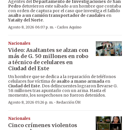
Agentes del
Departamento de Investigaciones
de
San
Pedro
detuvieron este sábado a un hombre que contaba
con orden de captura por el caso que investiga el fallido
asalto a un camión transportador de caudales
en
Yataity del Norte
.
·
Agosto 8, 2026 06:07 p. m.
Carlos Aquino
Nacionales
Video: Asaltantes se alzan con
más de G. 50 millones en robo
a técnico de celulares en
Ciudad del Este
Un hombre que se dedica a la reparación de teléfonos
celulares fue víctima de
asalto a mano armada
en
Ciudad del Este
. Dos delincuentes lograron llevarse G.
58 millones tras apuntarlo con un arma. Hasta el
momento, los sospechosos no fueron detenidos.
·
Agosto 8, 2026 05:26 p. m.
Redacción ÚH
Nacionales
Cinco crímenes violentos