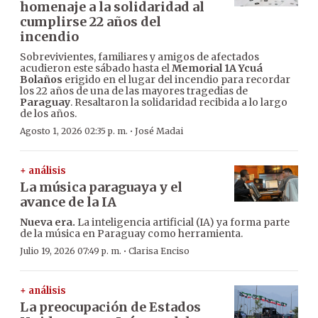
homenaje a la solidaridad al
cumplirse 22 años del
incendio
Sobrevivientes, familiares y amigos de afectados
acudieron este sábado hasta el
Memorial 1A Ycuá
Bolaños
erigido en el lugar del incendio para recordar
los 22 años de una de las mayores tragedias de
Paraguay
. Resaltaron la solidaridad recibida a lo largo
de los años.
·
Agosto 1, 2026 02:35 p. m.
José Madai
+ análisis
La música paraguaya y el
avance de la IA
Nueva era.
La inteligencia artificial (IA) ya forma parte
de la música en Paraguay como herramienta.
·
Julio 19, 2026 07:49 p. m.
Clarisa Enciso
+ análisis
La preocupación de Estados