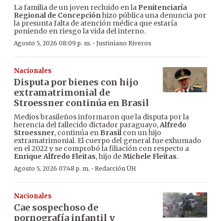
La familia de un joven recluido en la
Penitenciaría
Regional de Concepción
hizo pública una denuncia por
la presunta falta de atención médica que estaría
poniendo en riesgo la vida del interno.
·
Agosto 5, 2026 08:09 p. m.
Justiniano Riveros
Nacionales
Disputa por bienes con hijo
extramatrimonial de
Stroessner continúa en Brasil
Medios brasileños informaron que la disputa por la
herencia del fallecido dictador paraguayo,
Alfredo
Stroessner
, continúa en
Brasil
con un hijo
extramatrimonial. El cuerpo del general fue exhumado
en el 2022 y se comprobó la filiación con respecto a
Enrique Alfredo Fleitas
, hijo de
Michele Fleitas
.
·
Agosto 5, 2026 07:48 p. m.
Redacción ÚH
Nacionales
Cae sospechoso de
pornografía infantil y