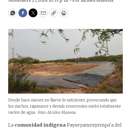
Noviembre 27, 2024 10:53 p. m. •
Por
Alcides Manena
WhatsApp
Facebook
Twitter
Email
Copy
Print
Desde hace meses no llueve lo suficiente, provocando que
los riachos, tajamares y demás reservorios estén totalmente
vacíos de agua.
Foto: Alcides Manena.
La
comunidad indígena
Payseyamexyempa’a del