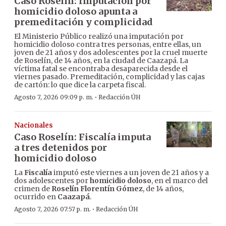
Caso Roselín: Imputación por
homicidio doloso apunta a
premeditación y complicidad
El Ministerio Público realizó una imputación por
homicidio doloso contra tres personas, entre ellas, un
joven de 21 años y dos adolescentes por la cruel muerte
de Roselín, de 14 años, en la ciudad de Caazapá. La
víctima fatal se encontraba desaparecida desde el
viernes pasado. Premeditación, complicidad y las cajas
de cartón: lo que dice la carpeta fiscal.
·
Agosto 7, 2026 09:09 p. m.
Redacción ÚH
Nacionales
Caso Roselín: Fiscalía imputa
a tres detenidos por
homicidio doloso
La
Fiscalía
imputó este viernes a un joven de 21 años y a
dos adolescentes por
homicidio doloso
, en el marco del
crimen de
Roselín Florentín Gómez
, de 14 años,
ocurrido en
Caazapá
.
·
Agosto 7, 2026 07:57 p. m.
Redacción ÚH