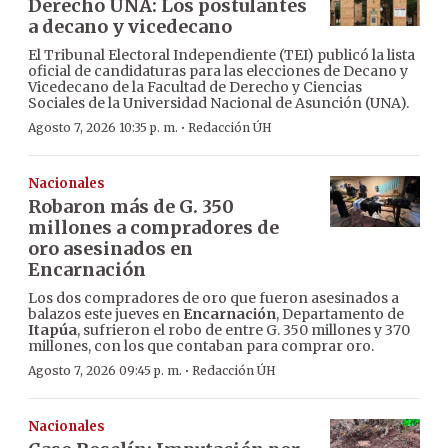
Derecho UNA: Los postulantes
a decano y vicedecano
El Tribunal Electoral Independiente (TEI) publicó la lista
oficial de candidaturas para las elecciones de Decano y
Vicedecano de la Facultad de Derecho y Ciencias
Sociales de la Universidad Nacional de Asunción (UNA).
·
Agosto 7, 2026 10:35 p. m.
Redacción ÚH
Nacionales
Robaron más de G. 350
millones a compradores de
oro asesinados en
Encarnación
Los dos compradores de oro que fueron asesinados a
balazos este jueves en
Encarnación
, Departamento de
Itapúa
, sufrieron el robo de entre G. 350 millones y 370
millones, con los que contaban para comprar oro.
·
Agosto 7, 2026 09:45 p. m.
Redacción ÚH
Nacionales