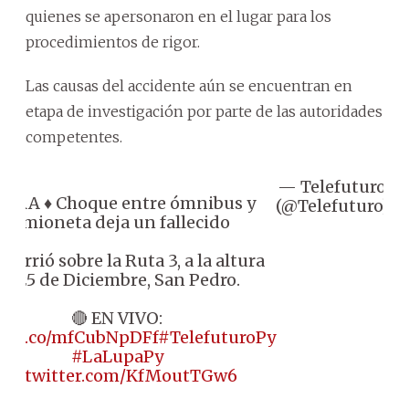
quienes se apersonaron en el lugar para los
procedimientos de rigor.
Las causas del accidente aún se encuentran en
etapa de investigación por parte de las autoridades
competentes.
— Telefuturo
Ja
ORA ♦️ Choque entre ómnibus y
(@Telefuturo)
camioneta deja un fallecido
currió sobre la Ruta 3, a la altura
de 25 de Diciembre, San Pedro.
🔴 EN VIVO:
s://t.co/mfCubNpDFf
#TelefuturoPy
#LaLupaPy
pic.twitter.com/KfMoutTGw6