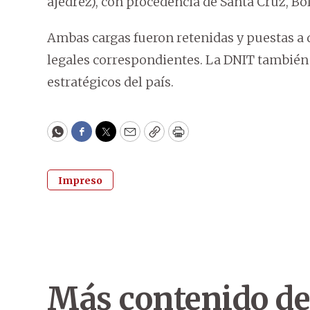
ajedrez), con procedencia de Santa Cruz, Bo
Ambas cargas fueron retenidas y puestas a 
legales correspondientes. La DNIT también
estratégicos del país.
WhatsApp
Facebook
Twitter
Email
Copy
Print
Impreso
Más contenido de