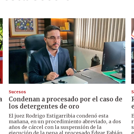
Sucesos
S
a
Condenan a procesado por el caso de
los detergentes de oro
El juez Rodrigo Estigarribia condenó esta
E
mañana, en un procedimiento abreviado, a dos
r
años de cárcel con la suspensión de la
s
ejecución de la pena al procesado Édgar Fabián
e