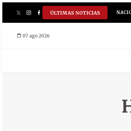
NACI
ÚLTIMAS NOTICIAS
twitter
instagram
facebook
tiktok
youtube
spotify
07 ago 2026
H