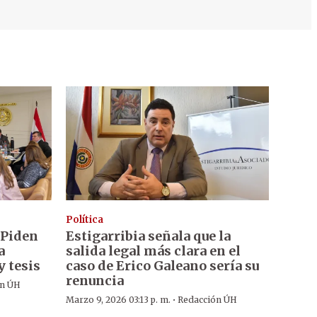
Política
: Piden
Estigarribia señala que la
a
salida legal más clara en el
y tesis
caso de Erico Galeano sería su
renuncia
ón ÚH
·
Marzo 9, 2026 03:13 p. m.
Redacción ÚH