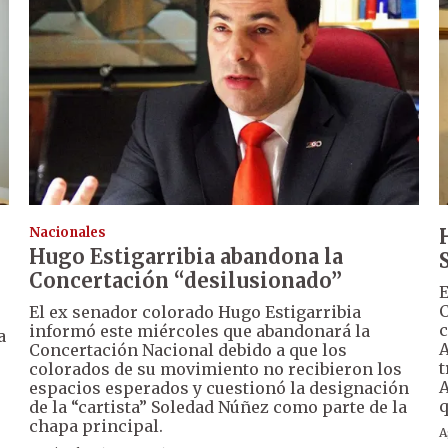
Nacionales
Hugo Estigarribia abandona la
Concertación “desilusionado”
E
C
El ex senador colorado Hugo Estigarribia
c
informó este miércoles que abandonará la
a
A
Concertación Nacional debido a que los
t
colorados de su movimiento no recibieron los
A
espacios esperados y cuestionó la designación
q
de la “cartista” Soledad Núñez como parte de la
chapa principal.
A