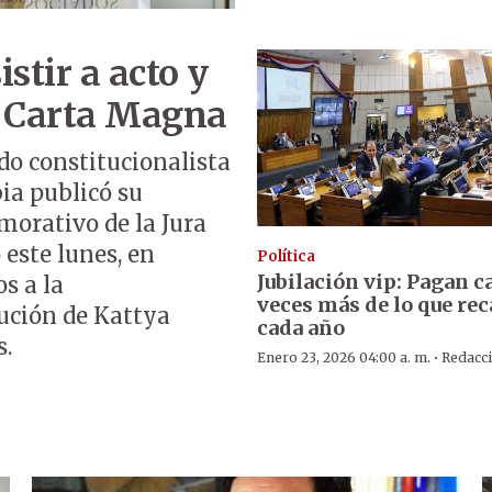
stir a acto y
la Carta Magna
do constitucionalista
ia publicó su
morativo de la Jura
 este lunes, en
Política
Jubilación vip: Pagan ca
s a la
veces más de lo que re
tución de Kattya
cada año
s.
·
Enero 23, 2026 04:00 a. m.
Redacc