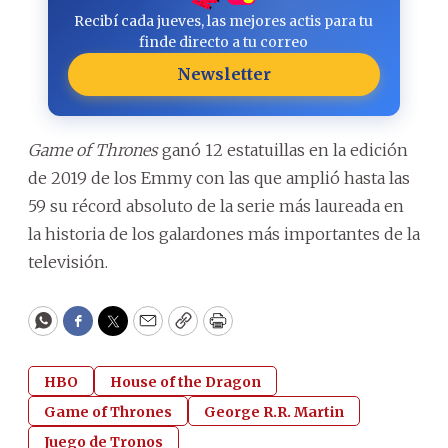
Recibí cada jueves, las mejores actis para tu
finde directo a tu correo
Newsletter
Game of Thrones
ganó 12 estatuillas en la edición
de 2019 de los Emmy con las que amplió hasta las
59 su récord absoluto de la serie más laureada en
la historia de los galardones más importantes de la
televisión.
WhatsApp
Facebook
Twitter
Email
Copy
Print
HBO
House of the Dragon
Game of Thrones
George R.R. Martin
Juego de Tronos