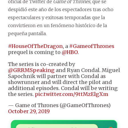
oficial de Twitter de
Game of Thrones
, que se
despidió este año de los espectadores tras ocho
espectaculares y exitosas temporadas que la
convirtieron en un fenómeno histórico de la
pequeña pantalla.
#HouseOfTheDragon
, a
#GameofThrones
prequel is coming to
@HBO
.
The series is co-created by
@GRRMSpeaking
and Ryan Condal. Miguel
Sapochnik will partner with Condal as
showrunner and will direct the pilot and
additional episodes. Condal will be writing
the series.
pic.twitter.com/9ttMzElgXm
— Game of Thrones (@GameOfThrones)
October 29, 2019