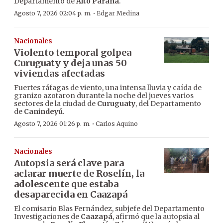
Departamento de
Alto Paraná
.
·
Agosto 7, 2026 02:04 p. m.
Edgar Medina
Nacionales
Violento temporal golpea
Curuguaty y deja unas 50
viviendas afectadas
Fuertes ráfagas de viento, una intensa lluvia y caída de
granizo azotaron durante la noche del jueves varios
sectores de la ciudad de
Curuguaty
, del Departamento
de
Canindeyú
.
·
Agosto 7, 2026 01:26 p. m.
Carlos Aquino
Nacionales
Autopsia será clave para
aclarar muerte de Roselín, la
adolescente que estaba
desaparecida en Caazapá
El comisario Blas Fernández, subjefe del Departamento
Investigaciones de
Caazapá
, afirmó que la autopsia al