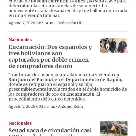
cuerpo de
Roselín Florentín Gómez
(14) será clave para
determinar las circunstancias de su muerte. La
adolescente estaba desaparecida y fue hallada enterrada
en una vivienda familiar.
·
Agosto 7, 2026 10:21 a. m.
Redacción ÚH
Nacionales
Encarnación: Dos españoles y
tres bolivianos son
capturados por doble crimen
de compradores de oro
Tras horas de suspenso fue allanada una vivienda en
San Juan del Paraná
, en el
Departamento de Itapúa
,
donde se refugiaron el español y su hijo,
presumiblemente involucrados en el doble homicidio de
los compradores de oro en
Encarnación
. El
procedimiento dejó cinco detenidos.
·
Agosto 7, 2026 09:13 a. m.
Antonio Rolín
Nacionales
Senad saca de circulación casi