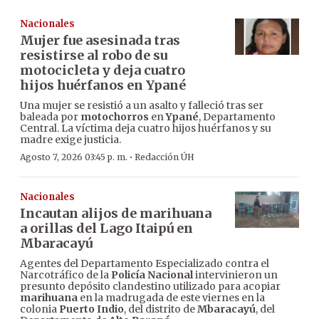
Nacionales
Mujer fue asesinada tras
resistirse al robo de su
motocicleta y deja cuatro
hijos huérfanos en Ypané
Una mujer se resistió a un asalto y falleció tras ser
baleada por
motochorros
en
Ypané
, Departamento
Central. La víctima deja cuatro hijos huérfanos y su
madre exige justicia.
·
Agosto 7, 2026 03:45 p. m.
Redacción ÚH
Nacionales
Incautan alijos de marihuana
a orillas del Lago Itaipú en
Mbaracayú
Agentes del Departamento Especializado contra el
Narcotráfico de la
Policía Nacional
intervinieron un
presunto depósito clandestino utilizado para acopiar
marihuana
en la madrugada de este viernes en la
colonia
Puerto Indio
, del distrito de
Mbaracayú
, del