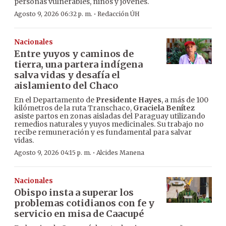
personas vulnerables, niños y jóvenes.
·
Agosto 9, 2026 06:32 p. m.
Redacción ÚH
Nacionales
Entre yuyos y caminos de
tierra, una partera indígena
salva vidas y desafía el
aislamiento del Chaco
En el Departamento de
Presidente Hayes
, a más de 100
kilómetros de la ruta Transchaco,
Graciela Benítez
asiste partos en zonas aisladas del Paraguay utilizando
remedios naturales y yuyos medicinales. Su trabajo no
recibe remuneración y es fundamental para salvar
vidas.
·
Agosto 9, 2026 04:15 p. m.
Alcides Manena
Nacionales
Obispo insta a superar los
problemas cotidianos con fe y
servicio en misa de Caacupé