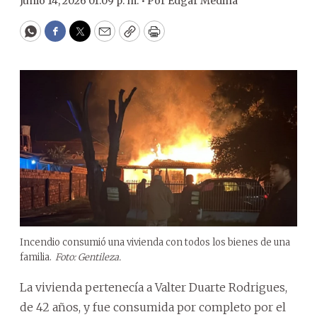
Junio 14, 2026 01:09 p. m. •
Por
Edgar Medina
WhatsApp
Facebook
Twitter
Email
Copy
Print
Incendio consumió una vivienda con todos los bienes de una
familia.
Foto: Gentileza.
La vivienda pertenecía a Valter Duarte Rodrigues,
de 42 años, y fue consumida por completo por el