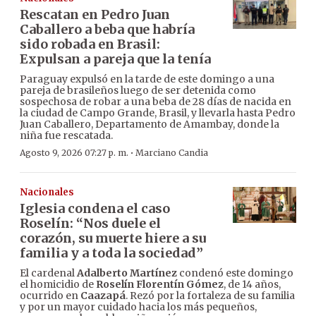
Rescatan en Pedro Juan
Caballero a beba que habría
sido robada en Brasil:
Expulsan a pareja que la tenía
Paraguay expulsó en la tarde de este domingo a una
pareja de brasileños luego de ser detenida como
sospechosa de robar a una beba de 28 días de nacida en
la ciudad de Campo Grande, Brasil, y llevarla hasta Pedro
Juan Caballero, Departamento de Amambay, donde la
niña fue rescatada.
·
Agosto 9, 2026 07:27 p. m.
Marciano Candia
Nacionales
Iglesia condena el caso
Roselín: “Nos duele el
corazón, su muerte hiere a su
familia y a toda la sociedad”
El cardenal
Adalberto Martínez
condenó este domingo
el homicidio de
Roselín Florentín Gómez
, de 14 años,
ocurrido en
Caazapá
. Rezó por la fortaleza de su familia
y por un mayor cuidado hacia los más pequeños,