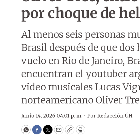
por choque de hel
Al menos seis personas m
Brasil después de que dos 
vuelo en Rio de Janeiro, Bra
encuentran el youtuber arg
video musicales Lucas Vign
norteamericano Oliver Tre
Junio 14, 2026 04:01 p. m. •
Por
Redacción ÚH
WhatsApp
Facebook
Twitter
Email
Copy
Print