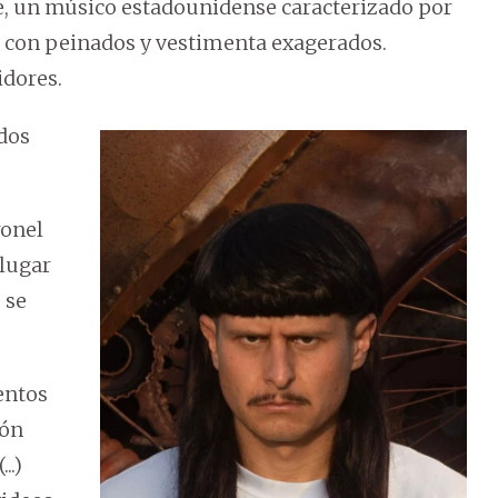
ree, un músico estadounidense caracterizado por
, con peinados y vestimenta exagerados.
idores.
 dos
ronel
 lugar
 se
entos
ión
..)