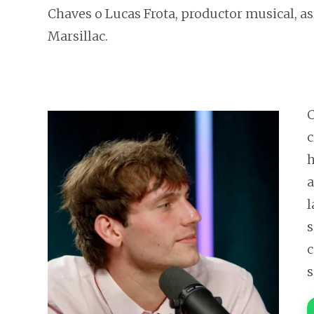
Chaves o Lucas Frota, productor musical, as
Marsillac.
C
c
h
a
l
s
c
s