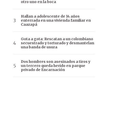
otro uno en la boca
Hallan a adolescente de 14 años
enterrada en una vivienda familiar en
Caazapá
Gota a gota: Rescatan a un colombiano
secuestrado y torturado y desmantelan
una banda de usura
Dos hombres son asesinados a tiros y
un tercero queda herido en parque
privado de Encarnación