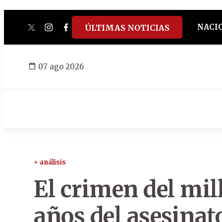
NACI
ÚLTIMAS NOTICIAS
twitter
instagram
facebook
tiktok
youtube
spotify
07 ago 2026
+ análisis
El crimen del mill
años del asesinat