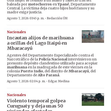
Una mujer se resistió a un asalto y falleció tras ser
baleada por
motochorros
en
Ypané
, Departamento
Central. La víctima deja cuatro hijos huérfanos y su
madre exige justicia.
·
Agosto 7, 2026 03:45 p. m.
Redacción ÚH
Nacionales
Incautan alijos de marihuana
a orillas del Lago Itaipú en
Mbaracayú
Agentes del Departamento Especializado contra el
Narcotráfico de la
Policía Nacional
intervinieron un
presunto depósito clandestino utilizado para acopiar
marihuana
en la madrugada de este viernes en la
colonia
Puerto Indio
, del distrito de
Mbaracayú
, del
Departamento de
Alto Paraná
.
·
Agosto 7, 2026 02:04 p. m.
Edgar Medina
Nacionales
Violento temporal golpea
Curuguaty y deja unas 50