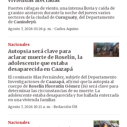
viviendas afectadas
Fuertes ráfagas de viento, una intensa lluvia y caída de
granizo azotaron durante la noche del jueves varios
sectores de la ciudad de
Curuguaty
, del Departamento
de
Canindeyú
.
·
Agosto 7, 2026 01:26 p. m.
Carlos Aquino
Nacionales
Autopsia será clave para
aclarar muerte de Roselín, la
adolescente que estaba
desaparecida en Caazapá
El comisario Blas Fernández, subjefe del Departamento
Investigaciones de
Caazapá
, afirmó que la autopsia al
cuerpo de
Roselín Florentín Gómez
(14) será clave para
determinar las circunstancias de su muerte. La
adolescente estaba desaparecida y fue hallada enterrada
en una vivienda familiar.
·
Agosto 7, 2026 10:21 a. m.
Redacción ÚH
Nacionales