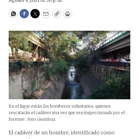
Agosto 9, 2021 01:50 p. m.
WhatsApp
Facebook
Twitter
Email
Copy
Print
En el lugar están los bomberos voluntarios, quienes
rescatarán el cadáver una vez que sea inspeccionado por el
forense.
Foto: Gentileza.
El cadáver de un hombre, identificado como