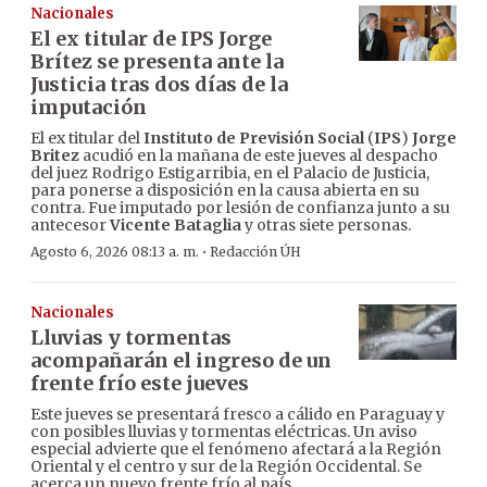
Nacionales
El ex titular de IPS Jorge
Brítez se presenta ante la
Justicia tras dos días de la
imputación
El ex titular del
Instituto de Previsión Social
(
IPS
)
Jorge
Britez
acudió en la mañana de este jueves al despacho
del juez Rodrigo Estigarribia, en el Palacio de Justicia,
para ponerse a disposición en la causa abierta en su
contra. Fue imputado por lesión de confianza junto a su
antecesor
Vicente Bataglia
y otras siete personas.
·
Agosto 6, 2026 08:13 a. m.
Redacción ÚH
Nacionales
Lluvias y tormentas
acompañarán el ingreso de un
frente frío este jueves
Este jueves se presentará fresco a cálido en Paraguay y
con posibles lluvias y tormentas eléctricas. Un aviso
especial advierte que el fenómeno afectará a la Región
Oriental y el centro y sur de la Región Occidental. Se
acerca un nuevo frente frío al país.