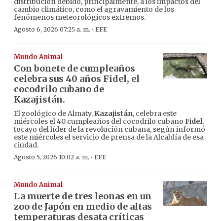
distribución debido, principalmente, a los impactos del
cambio climático, como el agravamiento de los
fenómenos meteorológicos extremos.
·
Agosto 6, 2026 07:25 a. m.
EFE
Mundo Animal
Con bonete de cumpleaños
celebra sus 40 años Fidel, el
cocodrilo cubano de
Kazajistán.
El zoológico de Almaty,
Kazajistán
, celebra este
miércoles el 40 cumpleaños del cocodrilo cubano
Fidel
,
tocayo del líder de la revolución cubana, según informó
este miércoles el servicio de prensa de la Alcaldía de esa
ciudad.
·
Agosto 5, 2026 10:02 a. m.
EFE
Mundo Animal
La muerte de tres leonas en un
zoo de Japón en medio de altas
temperaturas desata críticas