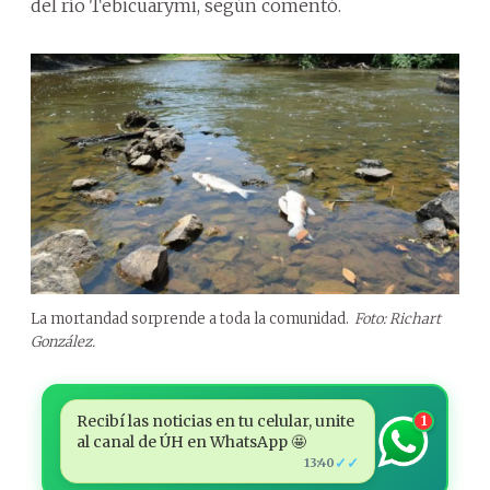
del río Tebicuarymi, según comentó.
La mortandad sorprende a toda la comunidad.
Foto: Richart
González.
Recibí las noticias en tu celular, unite
1
al canal de ÚH en WhatsApp 🤩
✓✓
13:40