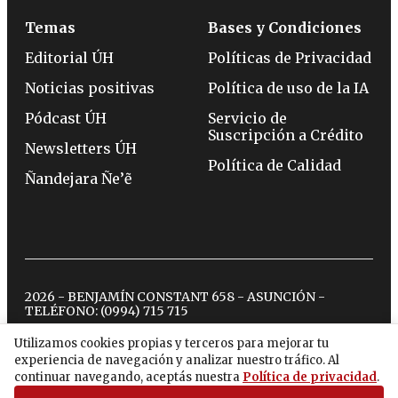
Temas
Bases y Condiciones
Editorial ÚH
Políticas de Privacidad
Noticias positivas
Política de uso de la IA
Pódcast ÚH
Servicio de
Suscripción a Crédito
Newsletters ÚH
Política de Calidad
Ñandejara Ñe’ẽ
2026 - BENJAMÍN CONSTANT 658 - ASUNCIÓN -
TELÉFONO:
(0994) 715 715
Utilizamos cookies propias y terceros para mejorar tu
experiencia de navegación y analizar nuestro tráfico. Al
twitter
instagram
facebook
tiktok
youtube
spotify
continuar navegando, aceptás nuestra
Política de privacidad
.