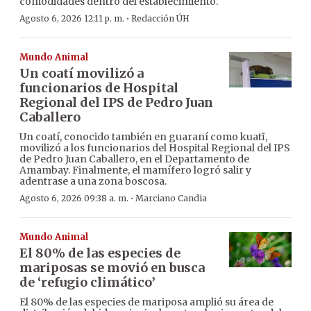
comodidades dentro del establecimiento.
·
Agosto 6, 2026 12:11 p. m.
Redacción ÚH
Mundo Animal
Un coatí movilizó a
funcionarios de Hospital
Regional del IPS de Pedro Juan
Caballero
Un coatí, conocido también en guaraní como kuatĩ,
movilizó a los funcionarios del Hospital Regional del IPS
de Pedro Juan Caballero, en el Departamento de
Amambay. Finalmente, el mamífero logró salir y
adentrase a una zona boscosa.
·
Agosto 6, 2026 09:38 a. m.
Marciano Candia
Mundo Animal
El 80% de las especies de
mariposas se movió en busca
de ‘refugio climático’
El 80% de las especies de mariposa amplió su área de