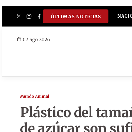
NACI
ÚLTIMAS NOTICIAS
twitter
instagram
facebook
tiktok
youtube
spotify
07 ago 2026
Mundo Animal
Plástico del tama
de azúcar son suf