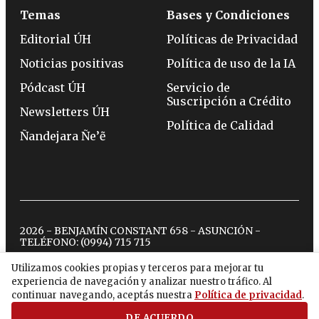
Temas
Bases y Condiciones
Editorial ÚH
Políticas de Privacidad
Noticias positivas
Política de uso de la IA
Pódcast ÚH
Servicio de
Suscripción a Crédito
Newsletters ÚH
Política de Calidad
Ñandejara Ñe’ẽ
2026 - BENJAMÍN CONSTANT 658 - ASUNCIÓN -
TELÉFONO:
(0994) 715 715
Utilizamos cookies propias y terceros para mejorar tu
experiencia de navegación y analizar nuestro tráfico. Al
twitter
instagram
facebook
tiktok
youtube
spotify
continuar navegando, aceptás nuestra
Política de privacidad
.
DE ACUERDO