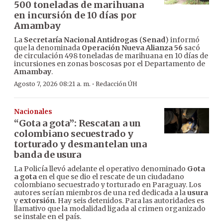
500 toneladas de marihuana
en incursión de 10 días por
Amambay
La
Secretaría Nacional Antidrogas
(
Senad
) informó
que la denominada
Operación Nueva Alianza 56
sacó
de circulación 498 toneladas de marihuana en 10 días de
incursiones en zonas boscosas por el Departamento de
Amambay
.
·
Agosto 7, 2026 08:21 a. m.
Redacción ÚH
Nacionales
“Gota a gota”: Rescatan a un
colombiano secuestrado y
torturado y desmantelan una
banda de usura
La Policía llevó adelante el operativo denominado
Gota
a gota
en el que se dio el rescate de un ciudadano
colombiano secuestrado y torturado en Paraguay. Los
autores serían miembros de una red dedicada a la
usura
y
extorsión
. Hay seis detenidos. Para las autoridades es
llamativo que la modalidad ligada al crimen organizado
se instale en el país.