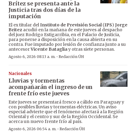
Brítez se presenta ante la
Justicia tras dos días de la
imputación
El ex titular del
Instituto de Previsión Social
(
IPS
)
Jorge
Britez
acudió en la mañana de este jueves al despacho
del juez Rodrigo Estigarribia, en el Palacio de Justicia,
para ponerse a disposición en la causa abierta en su
contra. Fue imputado por lesión de confianza junto a su
antecesor
Vicente Bataglia
y otras siete personas.
·
Agosto 6, 2026 08:13 a. m.
Redacción ÚH
Nacionales
Lluvias y tormentas
acompañarán el ingreso de un
frente frío este jueves
Este jueves se presentará fresco a cálido en Paraguay y
con posibles lluvias y tormentas eléctricas. Un aviso
especial advierte que el fenómeno afectará a la Región
Oriental y el centro y sur de la Región Occidental. Se
acerca un nuevo frente frío al país.
·
Agosto 6, 2026 06:54 a. m.
Redacción ÚH