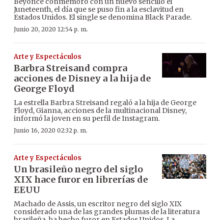
Beyoncé conmemoró con un nuevo sencillo el
Juneteenth, el día que se puso fin a la esclavitud en
Estados Unidos. El single se denomina Black Parade.
Junio 20, 2020 12:54 p. m.
Arte y Espectáculos
Barbra Streisand compra
acciones de Disney a la hija de
George Floyd
La estrella Barbra Streisand regaló a la hija de George
Floyd, Gianna, acciones de la multinacional Disney,
informó la joven en su perfil de Instagram.
Junio 16, 2020 02:32 p. m.
Arte y Espectáculos
Un brasileño negro del siglo
XIX hace furor en librerías de
EEUU
Machado de Assis, un escritor negro del siglo XIX
considerado una de las grandes plumas de la literatura
brasileña, ha hecho furor en Estados Unidos. La