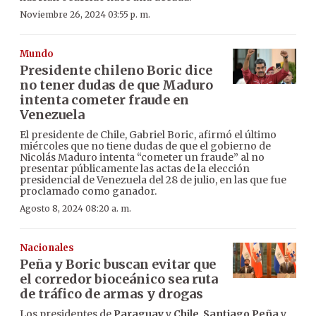
Noviembre 26, 2024 03:55 p. m.
Mundo
Presidente chileno Boric dice
no tener dudas de que Maduro
intenta cometer fraude en
Venezuela
El presidente de Chile, Gabriel Boric, afirmó el último
miércoles que no tiene dudas de que el gobierno de
Nicolás Maduro intenta “cometer un fraude” al no
presentar públicamente las actas de la elección
presidencial de Venezuela del 28 de julio, en las que fue
proclamado como ganador.
Agosto 8, 2024 08:20 a. m.
Nacionales
Peña y Boric buscan evitar que
el corredor bioceánico sea ruta
de tráfico de armas y drogas
Los presidentes de
Paraguay
y
Chile
,
Santiago Peña
y