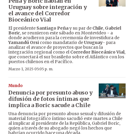
Peña y Boric hablan en
Uruguay sobre integración y
el avance del Corredor
Bioceánico Vial
El presidente
Santiago Peña
y su par de
Chile
,
Gabriel
Boric
, se reunieron este sábado en Montevideo - a
donde acudieron para la ceremonia de investidura de
Yamandú Orsi
como mandatario de
Uruguay
- para
analizar el avance de proyectos que buscan la
integración regional como el
Corredor Bioceánico Vial
,
que conectará el sur brasileño sobre el Atlántico con los
puertos chilenos en el Pacífico.
Marzo 1, 2025 05:05 p. m.
Mundo
Denuncia por presunto abuso y
difusión de fotos íntimas que
implica a Boric sacude a Chile
Una denuncia por presunto abuso sexual y difusión de
material fotográfico íntimo sacudió este martes a Chile
al implicar al presidente de la República, Gabriel Boric,
quien a través de su abogado negó los hechos que
habrían ocurrido hace una década.