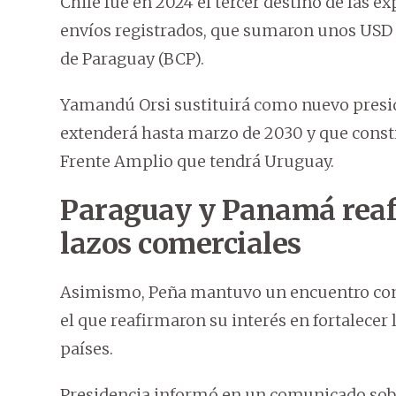
Chile fue en 2024 el tercer destino de las 
envíos registrados, que sumaron unos USD 9
de Paraguay (BCP).
Yamandú Orsi sustituirá como nuevo presid
extenderá hasta marzo de 2030 y que consti
Frente Amplio que tendrá Uruguay.
Paraguay y Panamá reafi
lazos comerciales
Asimismo, Peña mantuvo un encuentro con 
el que reafirmaron su interés en fortalece
países.
Presidencia informó en un comunicado sobr