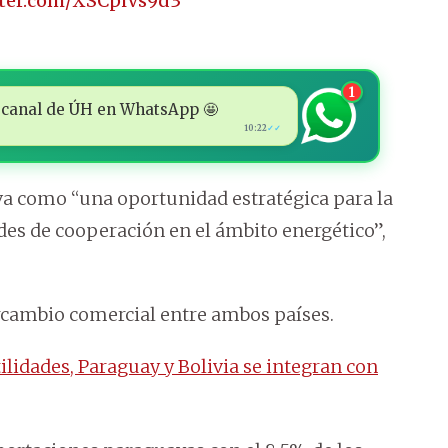
tter.com/XSCpiVs9d3
1
 al canal de ÚH en WhatsApp 🤩
10:22
✓✓
iva como “una oportunidad estratégica para la
ades de cooperación en el ámbito energético”,
rcambio comercial entre ambos países.
ilidades, Paraguay y Bolivia se integran con