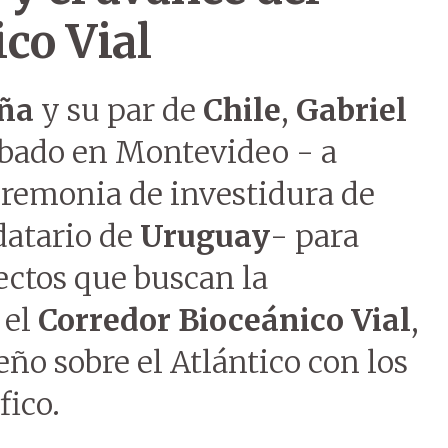
co Vial
eña
y su par de
Chile
,
Gabriel
sábado en Montevideo - a
eremonia de investidura de
atario de
Uruguay
- para
ectos que buscan la
 el
Corredor Bioceánico Vial
,
eño sobre el Atlántico con los
fico.