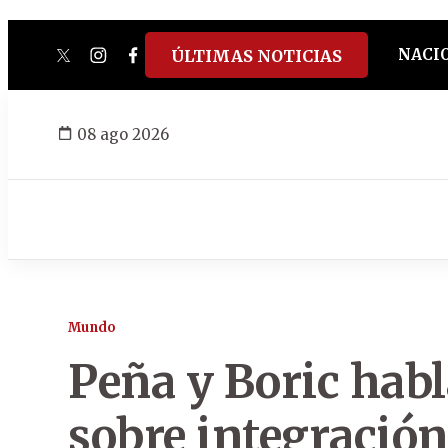
NACI
ÚLTIMAS NOTICIAS
twitter
instagram
facebook
tiktok
youtube
spotify
08 ago 2026
Mundo
Peña y Boric hab
sobre integración