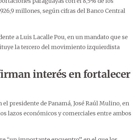
exportaciones paraguayas con el 8,5% de los
26,9 millones, según cifras del Banco Central
ente a Luis Lacalle Pou, en un mandato que se
tuye la tercero del movimiento izquierdista
rman interés en fortalecer
el presidente de Panamá, José Raúl Mulino, en
r los lazos económicos y comerciales entre ambos
e “un importante encuentro” en el que los