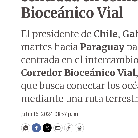
Bioceánico Vial
El presidente de
Chile
,
Gab
martes hacia
Paraguay
par
centrada en el intercambio
Corredor Bioceánico Vial
que busca conectar los océ
mediante una ruta terrestr
Julio 16, 2024 08:57 p. m.
WhatsApp
Facebook
Twitter
Email
Copy
Print