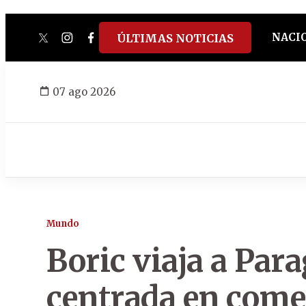
NACI
ÚLTIMAS NOTICIAS
twitter
instagram
facebook
tiktok
youtube
spotify
07 ago 2026
Mundo
Boric viaja a Par
centrada en comer