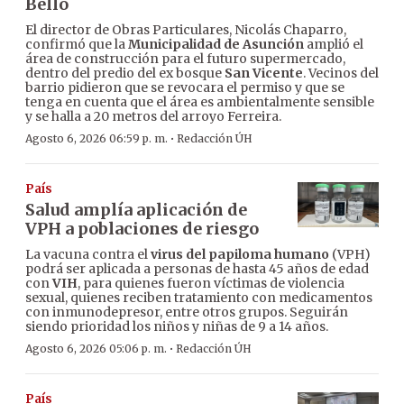
Bello
El director de Obras Particulares, Nicolás Chaparro,
confirmó que la
Municipalidad de Asunción
amplió el
área de construcción para el futuro supermercado,
dentro del predio del ex bosque
San Vicente
. Vecinos del
barrio pidieron que se revocara el permiso y que se
tenga en cuenta que el área es ambientalmente sensible
y se halla a 20 metros del arroyo Ferreira.
·
Agosto 6, 2026 06:59 p. m.
Redacción ÚH
País
Salud amplía aplicación de
VPH a poblaciones de riesgo
La vacuna contra el
virus del papiloma humano
(VPH)
podrá ser aplicada a personas de hasta 45 años de edad
con
VIH
, para quienes fueron víctimas de violencia
sexual, quienes reciben tratamiento con medicamentos
con inmunodepresor, entre otros grupos. Seguirán
siendo prioridad los niños y niñas de 9 a 14 años.
·
Agosto 6, 2026 05:06 p. m.
Redacción ÚH
País